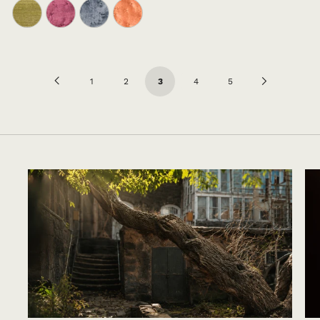
Previous
Next
1
2
3
4
5
Page
Page