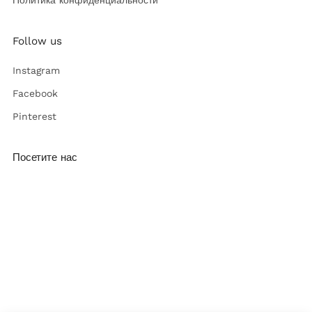
Follow us
Instagram
Facebook
Pinterest
Посетите нас
ул. Руставели 52,
Гюмри, Армения
(374) 96 100 939
info@twinz-eyewear.com
Пнд. - Вск., 10:00-19:00