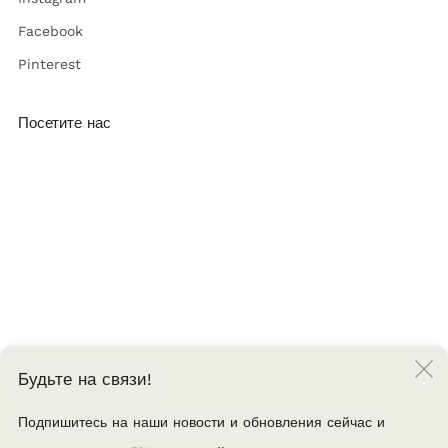
Facebook
Pinterest
Посетите нас
ул. Руставели 52,
Гюмри, Армения
(374) 96 100 939
info@twinz-eyewear.com
Пнд. - Вск., 10:00-19:00
Будьте на связи!
Страна
Соединенные Штаты (USD $)
(
Язык
Подпишитесь на наши новости и обновления сейчас и
Русский