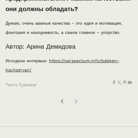
они должны обладать?
Думаю, очень важные качества – это идея и мотивация,
фантазия и находчивость, а самое главное – упорство.
Автор: Арина Демидова
Исходное интервью:
https://perspectum.info/babken-
hachatryan/
Facebook
X
Pinte
Em
Twinz Eyewear
Ավելի
Ավելի
նոր
հին
գրառում
գրառում