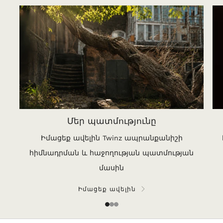
Մեր պատմությունը
Իմացեք ավելին Twinz ապրանքանիշի
հիմնադրման և հաջողության պատմության
մասին
Իմացեք ավելին
1
2
3